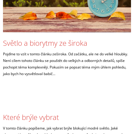
Á
A
N
J
K
Í
Ů
T
?
Světlo a biorytmy ze široka
Pojďme to vzít v tomto článku zeširoka. Od začátku, ale ne do velké hloubky.
Není cílem tohoto článku se pouštět do velkých a odborných detailů, spíše
pochopit téma komplexněji. Pokusím se popsat téma mým úhlem pohledu,
HLEDAT
jako bych ho vysvětloval babič...
D
O
P
O
Které brýle vybrat
R
U
Č
V tomto článku popíšeme, jak vybrat brýle blokující modré světlo. Jaké
U