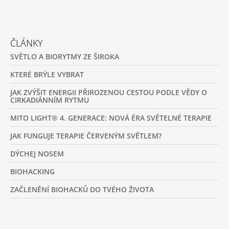
C
Í
P
Z
R
Á
V
ČLÁNKY
P
K
SVĚTLO A BIORYTMY ZE ŠIROKA
Y
A
V
T
KTERÉ BRÝLE VYBRAT
Ý
P
Í
JAK ZVÝŠIT ENERGII PŘIROZENOU CESTOU PODLE VĚDY O
I
CIRKADIÁNNÍM RYTMU
S
U
MITO LIGHT® 4. GENERACE: NOVÁ ÉRA SVĚTELNÉ TERAPIE
JAK FUNGUJE TERAPIE ČERVENÝM SVĚTLEM?
DÝCHEJ NOSEM
BIOHACKING
ZAČLENĚNÍ BIOHACKŮ DO TVÉHO ŽIVOTA