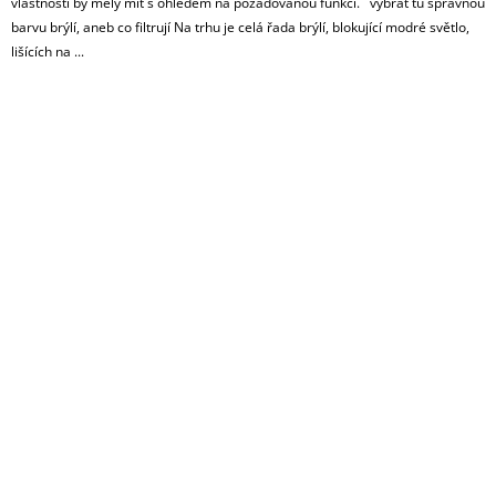
vlastnosti by měly mít s ohledem na požadovanou funkci. vybrat tu správnou
J
barvu brýlí, aneb co filtrují Na trhu je celá řada brýlí, blokující modré světlo,
E
lišících na ...
M
E
NOČNÍ
SVÍTILNA
S
ČERVENÝM
SVĚTLEM
MINI
9
LED
298
Kč
Původně:
348
Kč