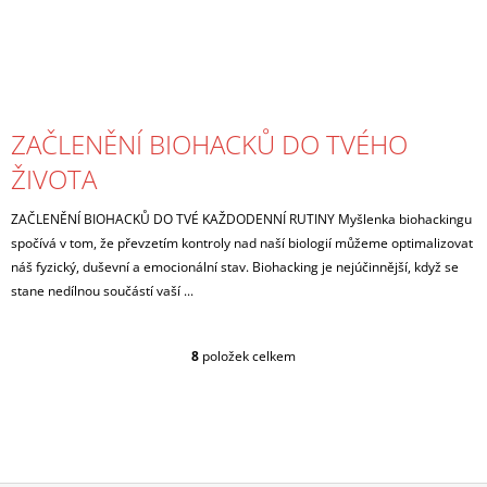
ZAČLENĚNÍ BIOHACKŮ DO TVÉHO
ŽIVOTA
ZAČLENĚNÍ BIOHACKŮ DO TVÉ KAŽDODENNÍ RUTINY Myšlenka biohackingu
spočívá v tom, že převzetím kontroly nad naší biologií můžeme optimalizovat
náš fyzický, duševní a emocionální stav. Biohacking je nejúčinnější, když se
stane nedílnou součástí vaší ...
8
položek celkem
O
V
L
Á
D
A