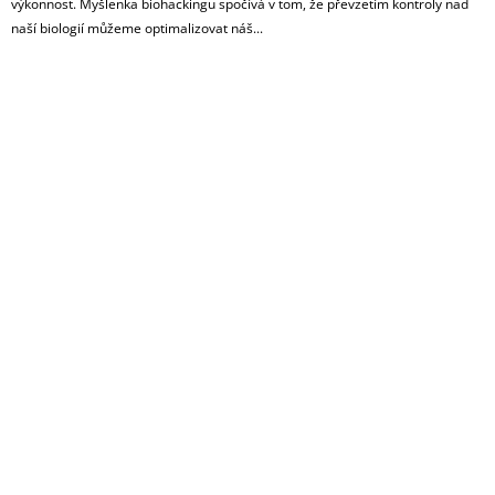
výkonnost. Myšlenka biohackingu spočívá v tom, že převzetím kontroly nad
naší biologií můžeme optimalizovat náš...