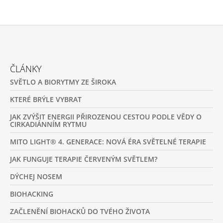
Z
Á
ČLÁNKY
P
SVĚTLO A BIORYTMY ZE ŠIROKA
A
T
KTERÉ BRÝLE VYBRAT
Í
JAK ZVÝŠIT ENERGII PŘIROZENOU CESTOU PODLE VĚDY O
CIRKADIÁNNÍM RYTMU
MITO LIGHT® 4. GENERACE: NOVÁ ÉRA SVĚTELNÉ TERAPIE
JAK FUNGUJE TERAPIE ČERVENÝM SVĚTLEM?
DÝCHEJ NOSEM
BIOHACKING
ZAČLENĚNÍ BIOHACKŮ DO TVÉHO ŽIVOTA