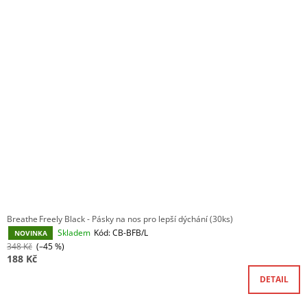
R
Ý
A
O
P
J
D
I
Í
U
S
T
K
P
?
T
R
Ů
O
D
U
HLEDAT
K
T
Ů
D
Breathe Freely Black - Pásky na nos pro lepší dýchání (30ks)
O
Skladem
Kód:
CB-BFB/L
NOVINKA
P
348 Kč
(–45 %)
O
188 Kč
R
U
DETAIL
Č
U