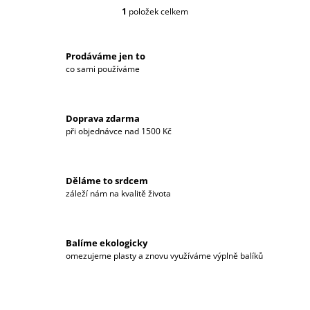
J
1
položek celkem
O
E
V
M
L
E
Á
Prodáváme jen to
D
co sami používáme
A
H2 PREMIUM
VODÍKOVÁ
C
VODA
Í
–
Doprava zdarma
P
330 ML
při objednávce nad 1500 Kč
R
PLECHOVKA
V
68
K
Kč
Y
Děláme to srdcem
V
záleží nám na kvalitě života
Ý
P
I
S
Balíme ekologicky
U
omezujeme plasty a znovu využíváme výplně balíků