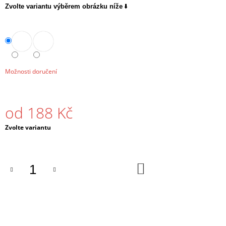
⬇️
Zvolte variantu výběrem obrázku níže
J
E
M
E
NOČNÍ
SVÍTILNA
Možnosti doručení
S
ČERVENÝM
SVĚTLEM
MINI
od
188 Kč
9
LED
Měrná
Zvolte variantu
298
cena:
Kč
Původně:
348
DO
Kč
KOŠÍKU