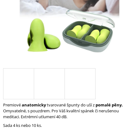
A
J
Í
T
?
HLEDAT
D
O
Premiové
anatomicky
tvarované špunty do uší z
pomalé pěny.
P
Omyvatelné, s pouzdrem. Pro Váš kvalitní spánek či nerušenou
O
meditaci. Extrémní utlumení 40 dB.
R
Sada 4 ks nebo 10 ks.
U
Č
U