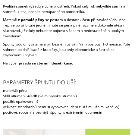
Kvalitní spánek vyžaduje tiché prostředí. Pokud celý rok nebydlíte sami na
samotě u lesa, oceníte nenápadného pomocníka.
Materiál
z pomalé pěny
se postará o dostatek času při zavádění do ucha.
Teprve po přibližně jedné minutě se pěna plně rozvine a dokonale utěsní
sluchovod. Již nikdy nebudete bojovat s časem a nedostatečně hlubokým
zavedením!
Špunty jsou omyvatelné a při běžném uživání Vám poslouží 1-3 měsíce. Poté
sáhnete po další sadě z krabičky. Jsou tedy ekonomické a šetrné ke
zbytečnému plýtvání
Na výběr je sada
se čtyřmi i deseti kusy
.
PARAMETRY ŠPUNTŮ DO UŠÍ:
materiál: pěna
SNR utlumení:
40 dB
(velmi vysoké utumení)
použití: opakovatelné
velikost: standardní (nemusí vyhovovat lidem z užšími ušními kanálky)
pocitově: robusní a pevnější špunty, s extrémním utlumením