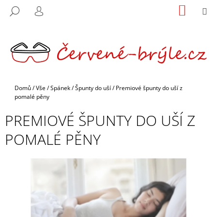
K
Přejít
NÁKUP
M
HLEDAT
na
KOŠÍK
O
PŘIHLÁŠENÍ
ZPĚT
ZPĚT
obsah
Š
Í
C
K
O
P
O
Domů
/
Vše
/
Spánek
/
Špunty do uší
/
Premiové špunty do uší z
pomalé pěny
T
Ř
PREMIOVÉ ŠPUNTY DO UŠÍ Z
E
POMALÉ PĚNY
B
U
J
E
T
E
N