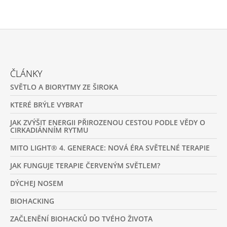
Z
Á
ČLÁNKY
P
SVĚTLO A BIORYTMY ZE ŠIROKA
A
T
KTERÉ BRÝLE VYBRAT
Í
JAK ZVÝŠIT ENERGII PŘIROZENOU CESTOU PODLE VĚDY O
CIRKADIÁNNÍM RYTMU
MITO LIGHT® 4. GENERACE: NOVÁ ÉRA SVĚTELNÉ TERAPIE
JAK FUNGUJE TERAPIE ČERVENÝM SVĚTLEM?
DÝCHEJ NOSEM
BIOHACKING
ZAČLENĚNÍ BIOHACKŮ DO TVÉHO ŽIVOTA