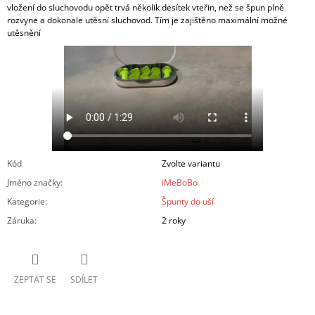
vložení do sluchovodu opět trvá několik desítek vteřin, než se špun plně
rozvyne a dokonale utěsní sluchovod. Tím je zajištěno maximální možné
utěsnění
Kód
Zvolte variantu
Jméno značky
:
iMeBoBo
Kategorie
:
Špunty do uší
Záruka
:
2 roky
ZEPTAT SE
SDÍLET